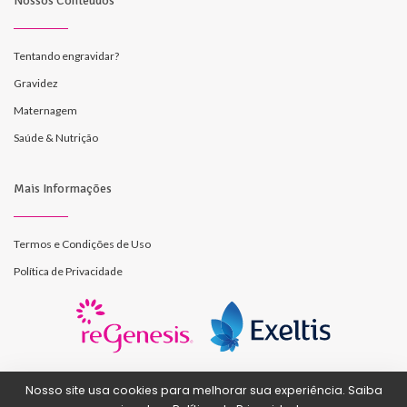
Nossos Conteúdos
Tentando engravidar?
Gravidez
Maternagem
Saúde & Nutrição
Mais Informações
Termos e Condições de Uso
Política de Privacidade
Nosso site usa cookies para melhorar sua experiência. Saiba
© Todos os direitos reservados - Exeltis Laboratório