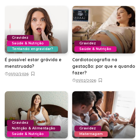
Gravidez
Saúde & Nutrição
Gravidez
Tentando engravidar?
Saúde & Nutrição
É possível estar grávida e
Cardiotocografia na
menstruada?
gestação: por que e quando
fazer?
01/02/2026
01/02/2026
Gravidez
Nutrição & Alimentação
Gravidez
Saúde & Nutrição
Maternagem