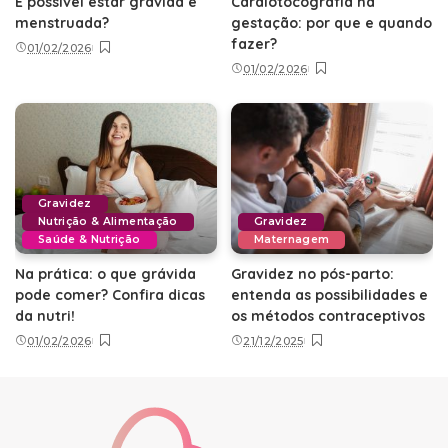
É possível estar grávida e
Cardiotocografia na
menstruada?
gestação: por que e quando
fazer?
01/02/2026
01/02/2026
Gravidez
Nutrição & Alimentação
Gravidez
Saúde & Nutrição
Maternagem
Na prática: o que grávida
Gravidez no pós-parto:
pode comer? Confira dicas
entenda as possibilidades e
da nutri!
os métodos contraceptivos
01/02/2026
21/12/2025