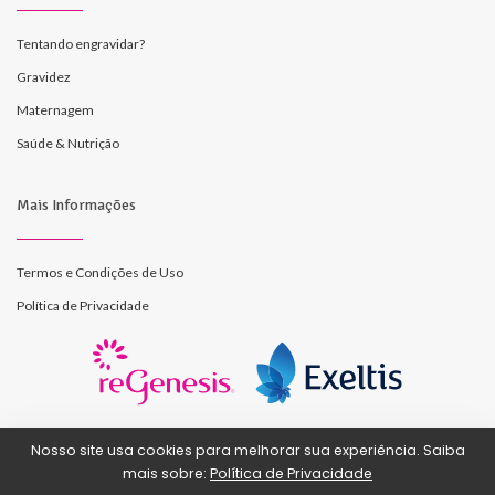
Tentando engravidar?
Gravidez
Maternagem
Saúde & Nutrição
Mais Informações
Termos e Condições de Uso
Política de Privacidade
Nosso site usa cookies para melhorar sua experiência. Saiba
© Todos os direitos reservados - Exeltis Laboratório
mais sobre:
Política de Privacidade
Farmacêutico Ltda.