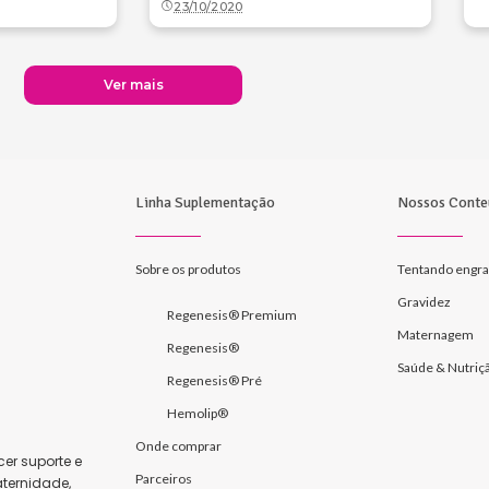
23/10/2020
Ver mais
Linha Suplementação
Nossos Conte
Sobre os produtos
Tentando engra
Gravidez
Regenesis® Premium
Maternagem
Regenesis®
Saúde & Nutriç
Regenesis® Pré
Hemolip®
Onde comprar
er suporte e
Parceiros
ternidade,