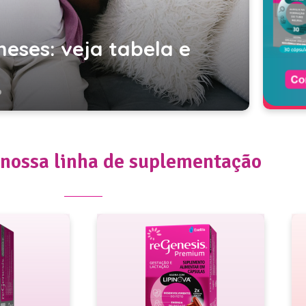
Gra
ses: veja tabela e
In
de
nossa linha de suplementação