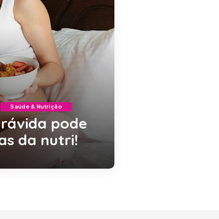
Saúde & Nutrição
grávida pode
as da nutri!