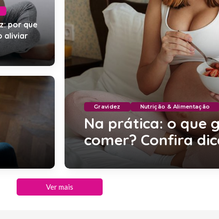
z: por que
aliviar
Gravidez
Nutrição & Alimentação
Na prática: o que 
comer? Confira dic
Ver mais