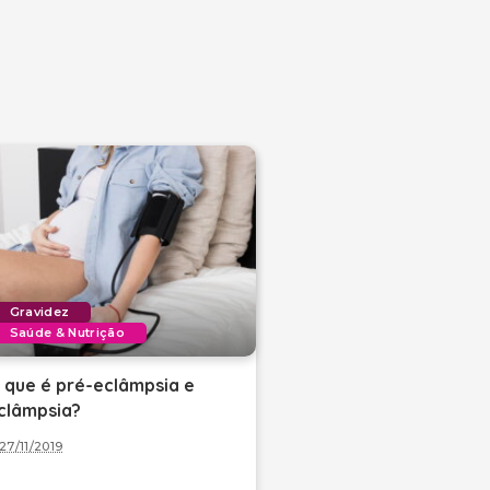
Gravidez
Saúde & Nutrição
 que é pré-eclâmpsia e
clâmpsia?
27/11/2019