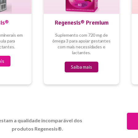
is®
Regenesis® Premium
 minerais em
Suplemento com 720 mg de
ula para
ômega 3 para apoiar gestantes
ctantes.
com mais necessidades e
lactantes.
ais
Saiba mais
estam a qualidade incomparável dos
produtos Regenesis®.