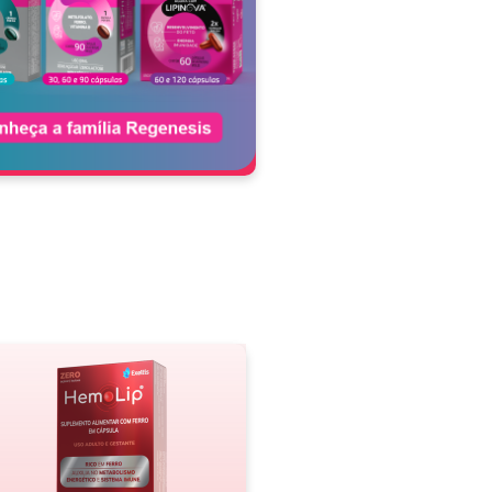
videz
Saúde & Nutrição
fecção vaginal na gravidez: con
 alerta