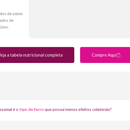
dos de peixe
vados de
úten.
eja a tabela nutricional completa
Compre Aqui
ossomal é o
tipo de ferro
que possui menos efeitos colaterais?