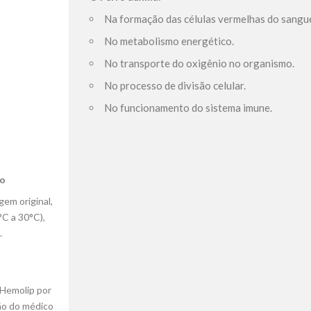
Na formação das células vermelhas do sangu
No metabolismo energético.
No transporte do oxigênio no organismo.
No processo de divisão celular.
No funcionamento do sistema imune.
ão
em original,
°C a 30°C),
.
 Hemolip por
ão do médico