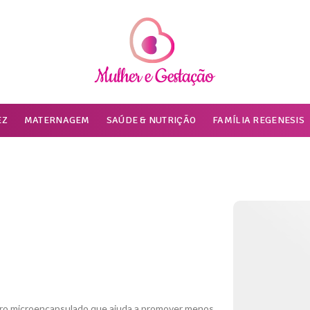
EZ
MATERNAGEM
SAÚDE & NUTRIÇÃO
FAMÍLIA REGENESIS
ro microencapsulado que ajuda a promover menos