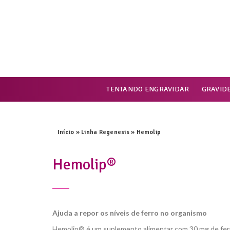
TENTANDO ENGRAVIDAR
GRAVID
Início
»
Linha Regenesis
»
Hemolip
Hemolip®
Ajuda a repor os níveis de ferro no organismo
Hemolip® é um suplemento alimentar com 30 mg de fer