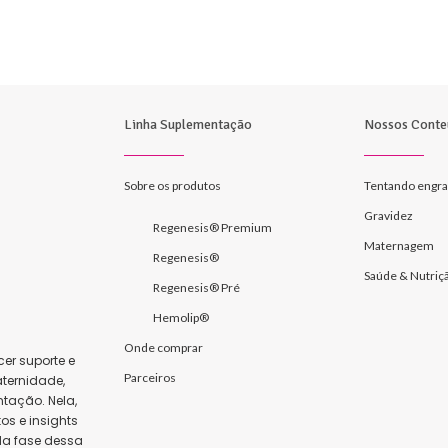
Linha Suplementação
Nossos Conte
Sobre os produtos
Tentando engra
Gravidez
Regenesis® Premium
Maternagem
Regenesis®
Saúde & Nutriç
Regenesis® Pré
Hemolip®
Onde comprar
er suporte e
Parceiros
ternidade,
tação. Nela,
s e insights
da fase dessa