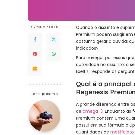
Quando o assunto é suplem
COMPARTILHE
Premium podem surgir em u
costuma gerar a dúvida: qu
indicados?
Para navegar por essas qu
autoridade no assunto: a seg
Exeltis, responde às pergu
Qual é a principal
Regenesis Premiu
Ler o próximo
A grande diferença entre o
de
ômega-3
. Enquanto as 
Premium contém uma quant
possui em sua fórmula o Li
quantidades de
metilfolato