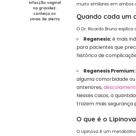
Infecção vaginal
muito similares em ambos o
na gravidez:
conheça os
Quando cada um d
sinais de alerta
O Dr. Ricardo Bruno explica
Regenesis:
é mais ind
para pacientes que pre
histórico de complicaçõe
Regenesis Premium:
alguma comorbidade ou h
anteriores,
descolament
Nesses casos, a quantid
trazem mais segurança p
O que é o Lipinov
O Lipinova é um metabólit