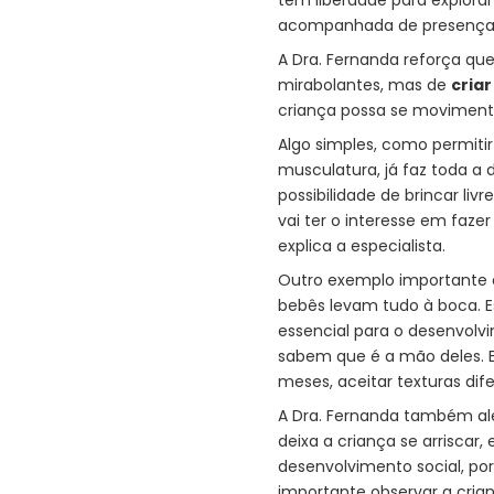
tem liberdade para explorar
acompanhada de presença 
A Dra. Fernanda reforça qu
mirabolantes, mas de
cria
criança possa se movimentar
Algo simples, como permitir
musculatura, já faz toda a 
possibilidade de brincar livre
vai ter o interesse em fazer
explica a especialista.
Outro exemplo importante
bebês levam tudo à boca. Es
essencial para o desenvolv
sabem que é a mão deles. E
meses, aceitar texturas dif
A Dra. Fernanda também al
deixa a criança se arriscar, 
desenvolvimento social, por
importante observar a cria