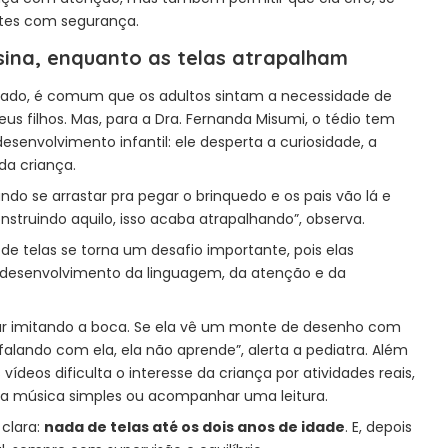
mites com segurança.
ina, enquanto as telas atrapalham
do, é comum que os adultos sintam a necessidade de
s filhos. Mas, para a Dra. Fernanda Misumi, o tédio tem
envolvimento infantil: ele desperta a curiosidade, a
da criança.
ndo se arrastar pra pegar o brinquedo e os pais vão lá e
struindo aquilo, isso acaba atrapalhando”, observa.
de telas se torna um desafio importante, pois elas
 desenvolvimento da linguagem, da atenção e da
lar imitando a boca. Se ela vê um monte de desenho com
alando com ela, ela não aprende”, alerta a pediatra. Além
 vídeos dificulta o interesse da criança por atividades reais,
ma música simples ou acompanhar uma leitura.
clara:
nada de telas até os dois anos de idade
. E, depois