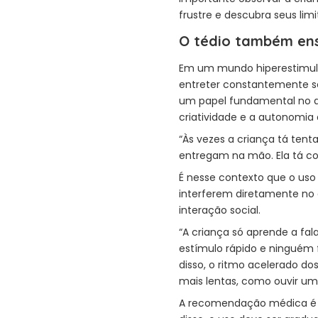
frustre e descubra seus li
O tédio também ens
Em um mundo hiperestimula
entreter constantemente seu
um papel fundamental no des
criatividade e a autonomia 
“Às vezes a criança tá tenta
entregam na mão. Ela tá con
É nesse contexto que o uso 
interferem diretamente no
interação social.
“A criança só aprende a fa
estímulo rápido e ninguém f
disso, o ritmo acelerado dos
mais lentas, como ouvir u
A recomendação médica é 