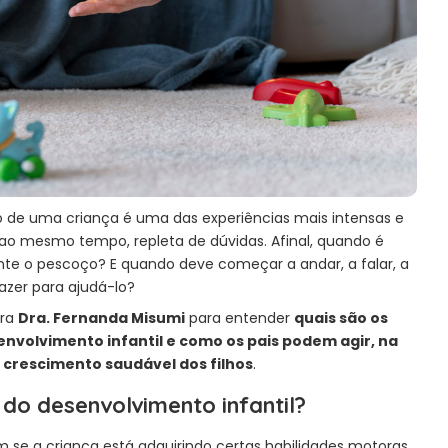
de uma criança é uma das experiências mais intensas e
 ao mesmo tempo, repleta de dúvidas. Afinal, quando é
te o pescoço? E quando deve começar a andar, a falar, a
azer para ajudá-lo?
tra
Dra. Fernanda Misumi
para entender
quais são os
envolvimento infantil e como os pais podem agir, na
o crescimento saudável dos filhos
.
do desenvolvimento infantil?
 se a criança está adquirindo certas habilidades motoras,