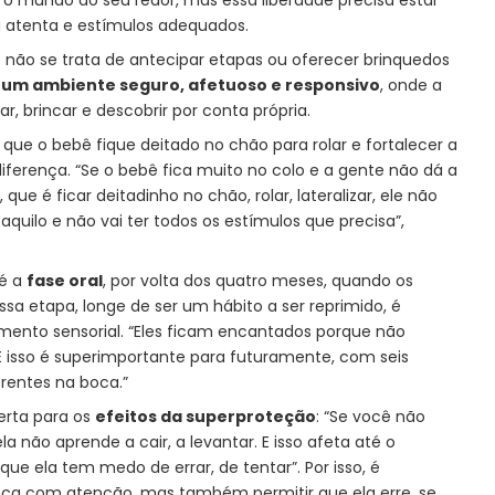
 o mundo ao seu redor, mas essa liberdade precisa estar
atenta e estímulos adequados.
e não se trata de antecipar etapas ou oferecer brinquedos
r um ambiente seguro, afetuoso e responsivo
, onde a
, brincar e descobrir por conta própria.
 que o bebê fique deitado no chão para rolar e fortalecer a
diferença. “Se o bebê fica muito no colo e a gente não dá a
, que é ficar deitadinho no chão, rolar, lateralizar, ele não
 aquilo e não vai ter todos os estímulos que precisa”,
 é a
fase oral
, por volta dos quatro meses, quando os
sa etapa, longe de ser um hábito a ser reprimido, é
imento sensorial. “Eles ficam encantados porque não
 isso é superimportante para futuramente, com seis
erentes na boca.”
erta para os
efeitos da superproteção
: “Se você não
ela não aprende a cair, a levantar. E isso afeta até o
que ela tem medo de errar, de tentar”. Por isso, é
nça com atenção, mas também permitir que ela erre, se