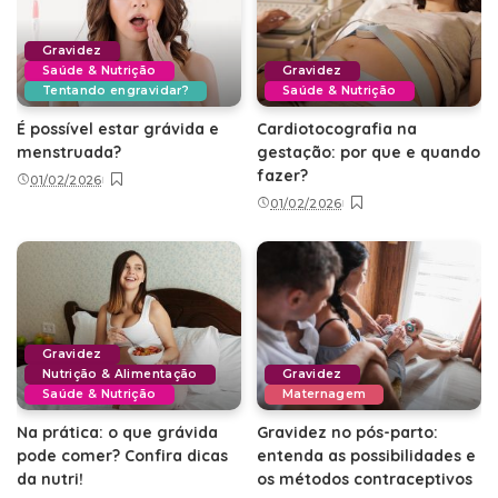
Gravidez
Saúde & Nutrição
Gravidez
Tentando engravidar?
Saúde & Nutrição
É possível estar grávida e
Cardiotocografia na
menstruada?
gestação: por que e quando
fazer?
01/02/2026
01/02/2026
Gravidez
Nutrição & Alimentação
Gravidez
Saúde & Nutrição
Maternagem
Na prática: o que grávida
Gravidez no pós-parto:
pode comer? Confira dicas
entenda as possibilidades e
da nutri!
os métodos contraceptivos