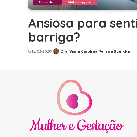
Gravidez
Maternagem
Ansiosa para sent
barriga?
12/03/2020
Dra. Vania Carolina Pereira Stancka
Posted
by