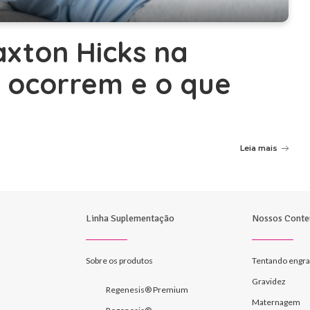
xton Hicks na
 ocorrem e o que
Leia mais
Linha Suplementação
Nossos Conte
Sobre os produtos
Tentando engra
Gravidez
Regenesis® Premium
Maternagem