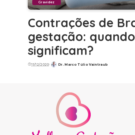
Gravidez
Contrações de Bra
gestação: quando
significam?
11/12/2020
Dr. Marco Túlio Vaintraub
Posted
by