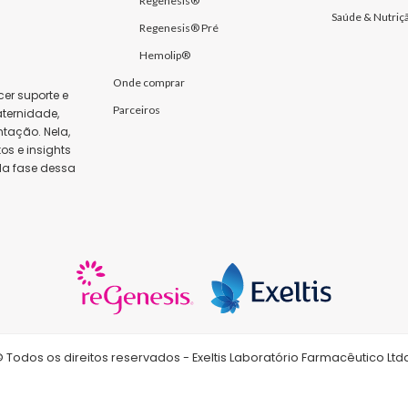
Regenesis®
Saúde & Nutriç
Regenesis® Pré
Hemolip®
Onde comprar
er suporte e
Parceiros
ternidade,
tação. Nela,
s e insights
da fase dessa
 Todos os direitos reservados - Exeltis Laboratório Farmacêutico Ltd