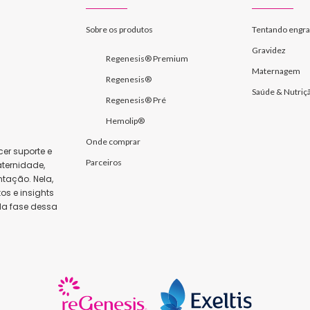
Sobre os produtos
Tentando engra
Gravidez
Regenesis® Premium
Maternagem
Regenesis®
Saúde & Nutriç
Regenesis® Pré
Hemolip®
Onde comprar
er suporte e
Parceiros
ternidade,
tação. Nela,
s e insights
da fase dessa