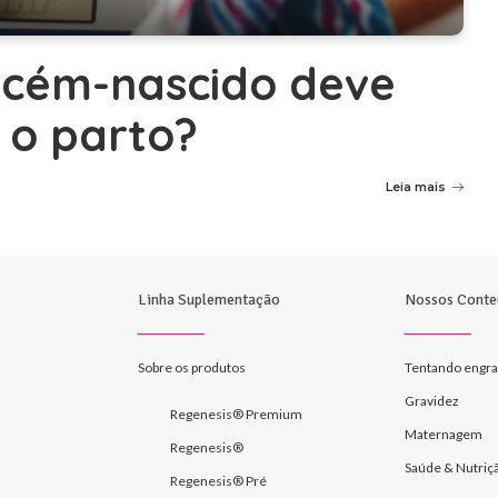
ecém-nascido deve
 o parto?
Leia mais
Linha Suplementação
Nossos Conte
Sobre os produtos
Tentando engra
Gravidez
Regenesis® Premium
Maternagem
Regenesis®
Saúde & Nutriç
Regenesis® Pré