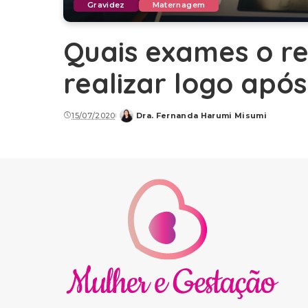
Gravidez
Maternagem
Quais exames o r
realizar logo após
15/07/2020
Dra. Fernanda Harumi Misumi
Posted
by