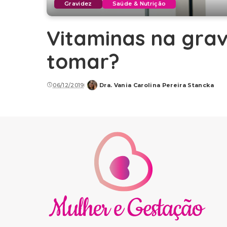
Gravidez
Saúde & Nutrição
Vitaminas na grav
tomar?
06/12/2019
Dra. Vania Carolina Pereira Stancka
Posted
by