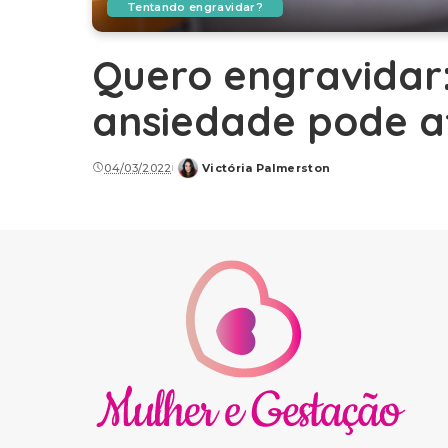
Tentando engravidar?
Quero engravidar:
ansiedade pode a
04/03/2022
Victória Palmerston
Posted
by