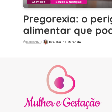
Gravidez
Saúde & Nutrição
Pregorexia: o per
alimentar que pod
16/10/2020
Dra. Karine Miranda
Posted
by