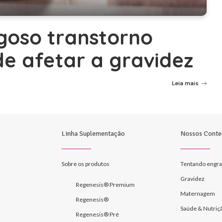
igoso transtorno
e afetar a gravidez
Leia mais
Linha Suplementação
Nossos Conte
Sobre os produtos
Tentando engra
Gravidez
Regenesis® Premium
Maternagem
Regenesis®
Saúde & Nutriç
Regenesis® Pré