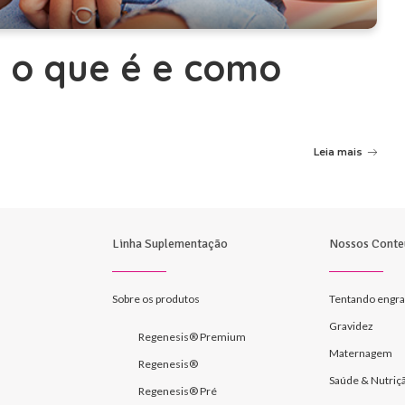
a: o que é e como
?
Leia mais
Linha Suplementação
Nossos Conte
Sobre os produtos
Tentando engra
Gravidez
Regenesis® Premium
Maternagem
Regenesis®
Saúde & Nutriç
Regenesis® Pré