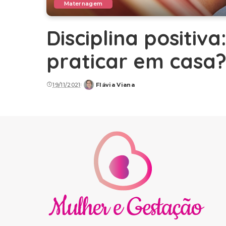
Maternagem
Disciplina positiv
praticar em casa
19/11/2021
Flávia Viana
Posted
by