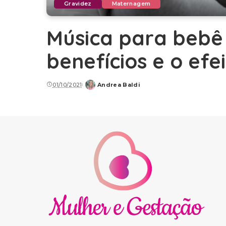
Gravidez
Maternagem
Música para bebê 
benefícios e o efe
01/10/2021
Andrea Baldi
Posted
by