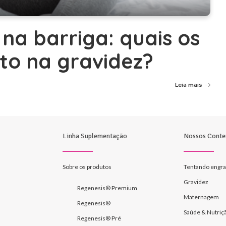
na barriga: quais os
ito na gravidez?
Leia mais
Linha Suplementação
Nossos Conte
Sobre os produtos
Tentando engra
Gravidez
Regenesis® Premium
Maternagem
Regenesis®
Saúde & Nutriç
Regenesis® Pré