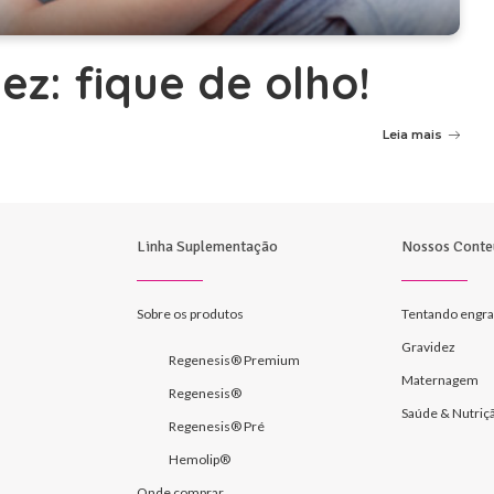
ez: fique de olho!
Leia mais
Linha Suplementação
Nossos Conte
Sobre os produtos
Tentando engra
Gravidez
Regenesis® Premium
Maternagem
Regenesis®
Saúde & Nutriç
Regenesis® Pré
Hemolip®
Onde comprar