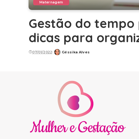
Maternagem
Gestão do tempo 
dicas para organi
07/01/2022
Géssika Alves
Posted
by