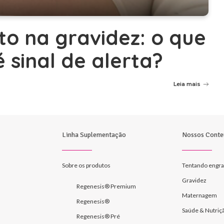
to na gravidez: o que
 sinal de alerta?
Leia mais
Linha Suplementação
Nossos Conte
Sobre os produtos
Tentando engra
Gravidez
Regenesis® Premium
Maternagem
Regenesis®
Saúde & Nutriç
Regenesis® Pré