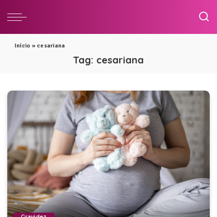
Início
»
cesariana
Tag:
cesariana
Gravidez