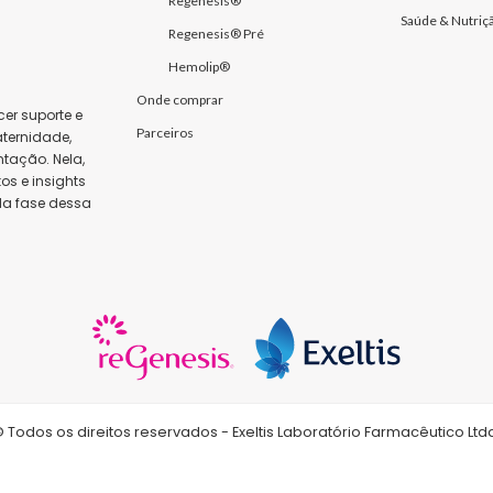
Regenesis®
Saúde & Nutriç
Regenesis® Pré
Hemolip®
Onde comprar
er suporte e
Parceiros
ternidade,
tação. Nela,
s e insights
da fase dessa
 Todos os direitos reservados - Exeltis Laboratório Farmacêutico Ltd