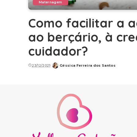
Maternagem
Como facilitar a
ao berçário, à cr
cuidador?
23/12/2021
Géssica Ferreira dos Santos
Posted
by