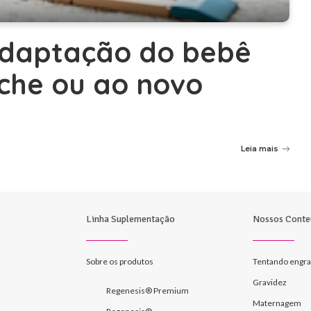
 adaptação do bebê
eche ou ao novo
Leia mais
Linha Suplementação
Nossos Conte
Sobre os produtos
Tentando engra
Gravidez
Regenesis® Premium
Maternagem