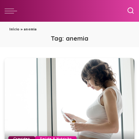
Início
»
anemia
Tag:
anemia
Gravidez
Saúde & Nutrição