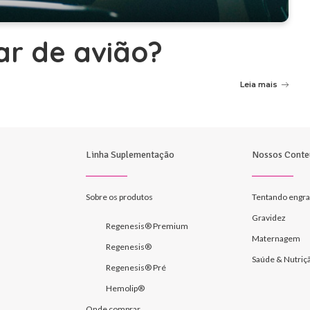
ar de avião?
Leia mais
Linha Suplementação
Nossos Conte
Sobre os produtos
Tentando engra
Gravidez
Regenesis® Premium
Maternagem
Regenesis®
Saúde & Nutriç
Regenesis® Pré
Hemolip®
Onde comprar