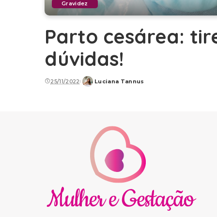
Gravidez
Parto cesárea: tir
dúvidas!
25/11/2022
Luciana Tannus
Posted
by