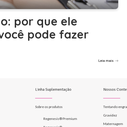
o: por que ele
você pode fazer
Leia mais
Linha Suplementação
Nossos Conte
Sobre os produtos
Tentando engra
Gravidez
Regenesis® Premium
Maternagem