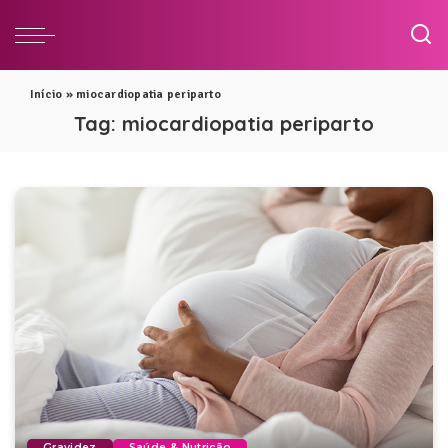
Início
»
miocardiopatia periparto
Tag:
miocardiopatia periparto
Gravidez
Saúde & Nutrição