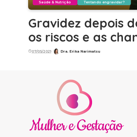
Saúde & Nutrição
Tentando engravidar?
Gravidez depois d
os riscos e as ch
07/05/2021
Dra. Erika Narimatsu
Posted
by