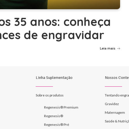
os 35 anos: conheça
ances de engravidar
Leia mais
Linha Suplementação
Nossos Conte
Sobre os produtos
Tentando engra
Gravidez
Regenesis® Premium
Maternagem
Regenesis®
Saúde & Nutriç
Regenesis® Pré