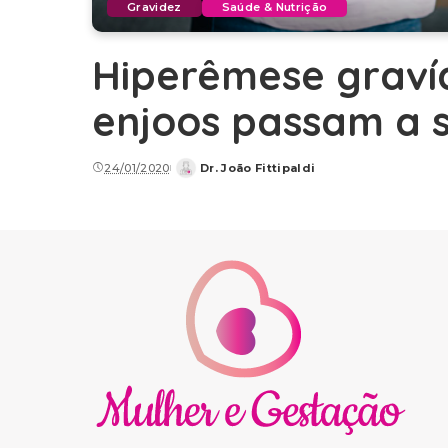
Gravidez
Saúde & Nutrição
Hiperêmese graví
enjoos passam a 
24/01/2020
Dr. João Fittipaldi
Posted
by