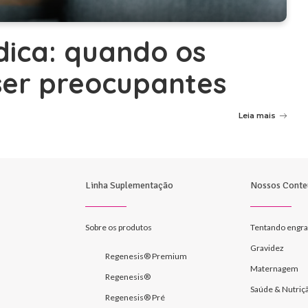
dica: quando os
ser preocupantes
Leia mais
Linha Suplementação
Nossos Conte
Sobre os produtos
Tentando engra
Gravidez
Regenesis® Premium
Maternagem
Regenesis®
Saúde & Nutriç
Regenesis® Pré