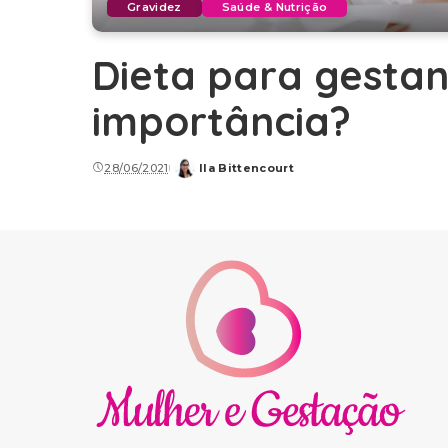
Gravidez
Saúde & Nutrição
Dieta para gestan
importância?
28/06/2021
Ila Bittencourt
Posted
by