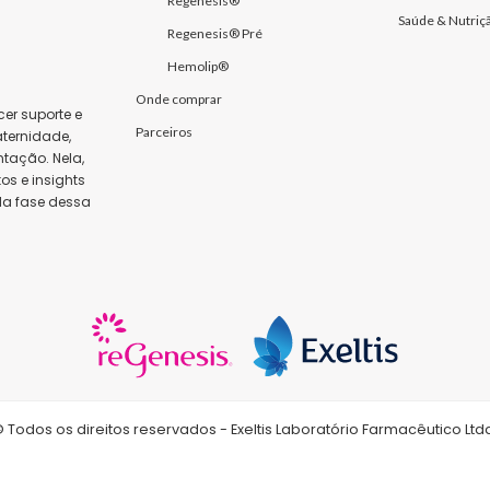
Regenesis®
Saúde & Nutriç
Regenesis® Pré
Hemolip®
Onde comprar
er suporte e
Parceiros
ternidade,
tação. Nela,
s e insights
da fase dessa
 Todos os direitos reservados - Exeltis Laboratório Farmacêutico Ltd