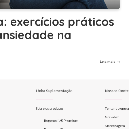
: exercícios práticos
ansiedade na
Leia mais
Linha Suplementação
Nossos Conte
Sobre os produtos
Tentando engra
Gravidez
Regenesis® Premium
Maternagem