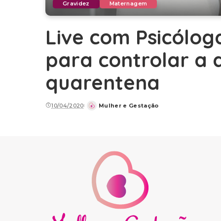
Gravidez
Maternagem
Live com Psicóloga
para controlar a 
quarentena
10/04/2020
Mulher e Gestação
Posted
by