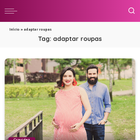
Início
»
adaptar roupas
Tag:
adaptar roupas
Gravidez