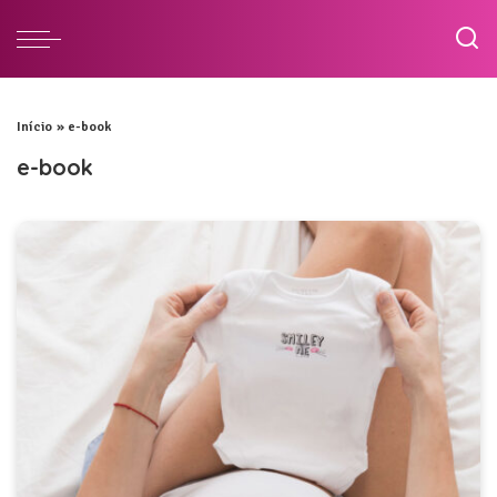
Início
»
e-book
e-book